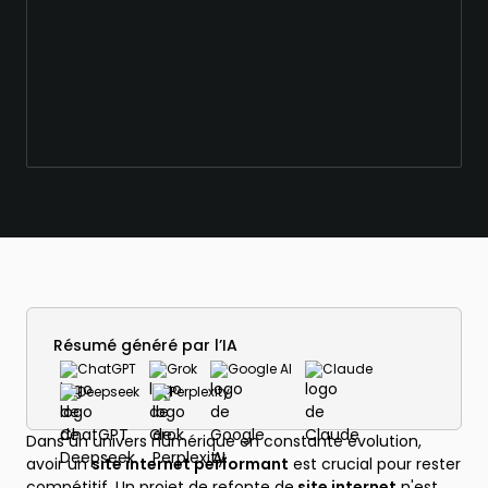
Résumé généré par l’IA
ChatGPT
Grok
Google AI
Claude
Deepseek
Perplexity
Dans un univers numérique en constante évolution,
avoir un
site internet performant
est crucial pour rester
compétitif. Un projet de refonte de
site internet
n'est