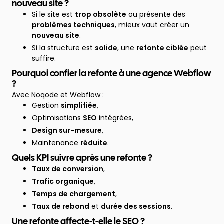
nouveau site ?
Si le site est
trop obsolète
ou présente des
problèmes techniques
, mieux vaut créer un
nouveau site
.
Si la structure est
solide
, une
refonte ciblée
peut
suffire.
Pourquoi confier la refonte à une agence Webflow
?
Avec
Noqode
et Webflow :
Gestion
simplifiée
,
Optimisations
SEO
intégrées,
Design sur-mesure
,
Maintenance
réduite
.
Quels KPI suivre après une refonte ?
Taux de conversion
,
Trafic organique
,
Temps de chargement
,
Taux de rebond
et
durée des sessions
.
Une refonte affecte-t-elle le SEO ?