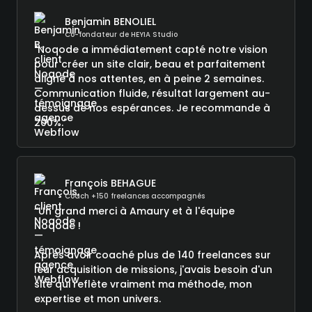
Benjamin BENOLIEL
Co-fondateur de HEYIA Studio
"Noqode a immédiatement capté notre vision
pour créer un site clair, beau et parfaitement
aligné à nos attentes, en à peine 2 semaines.
Communication fluide, résultat largement au-
dessus de nos espérances. Je recommande à
200%."
François BEHAGUE
Coach +150 freelances accompagnés
“Un grand merci à Amaury et à l'équipe
Noqode !
Après avoir coaché plus de 140 freelances sur
leur acquisition de missions, j'avais besoin d'un
site qui reflète vraiment ma méthode, mon
expertise et mon univers.