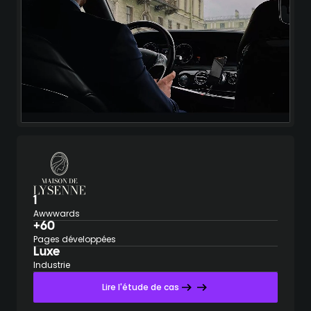
1
Awwwards
+60
Pages développées
Luxe
Industrie
Lire l'étude de cas