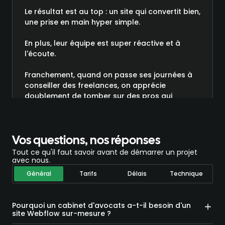
Le résultat est au top : un site qui convertit bien,
une prise en main hyper simple.
En plus, leur équipe est super réactive et à
l'écoute.
Franchement, quand on passe ses journées à
conseiller des freelances, on apprécie
doublement de tomber sur des pros qui
comprennent nos besoins direct !
Bref, je recommande à fond et croyez-moi, vu
mon expérience en tant que développeur, je
Vos questions, nos réponses
suis pas le dernier à être exigeant 😉”
Tout ce qu'il faut savoir avant de démarrer un projet
avec nous.
Général
Tarifs
Délais
Technique
Pourquoi un cabinet d'avocats a-t-il besoin d'un
site Webflow sur-mesure ?
Un site générique ne reflète pas le niveau d'exigence