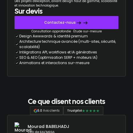
Des projets d'exception, alliant design haut de gamme, scalabilité
et innovation technologique.
Sur devis
Contactez-nous
Consultation approfondie · Étude sur-mesure
Design Awwwards & identité premium
Architecture technique avancée (multi-sites, sécurité,
scalabilité)
Intégrations API, workflows et IA génératives
SEO & AEO (optimisation SERP + moteurs IA)
Animations et interactions sur-mesure
Ce que disent nos clients
5.0
Avis clients
Trustpilot
Mourad BABELHADJ
CEO de EAU'MEGA