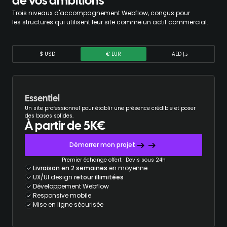
de vos ambitions
Trois niveaux d'accompagnement Webflow, conçus pour
les structures qui utilisent leur site comme un actif commercial.
$ USD
€ EUR
AED د.إ
Essentiel
Un site professionnel pour établir une présence crédible et poser
des bases solides.
À partir de 5K€
Démarrer mon projet
Premier échange offert · Devis sous 24h
Livraison en 2 semaines
en moyenne
UX/UI design
retour illimitées
Développement Webflow
Responsive mobile
Mise en ligne sécurisée