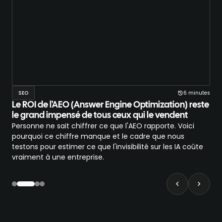
nutes
SEO
6 minutes
IA
e
Le ROI de l'AEO (Answer Engine Optimization) reste
L'
le grand impensé de tous ceux qui le vendent
pou
és
Personne ne sait chiffrer ce que l'AEO rapporte. Voici
Dep
400
pourquoi ce chiffre manque et le cadre que nous
app
testons pour estimer ce que l'invisibilité sur les IA coûte
ali
vraiment à une entreprise.
d'u
réel