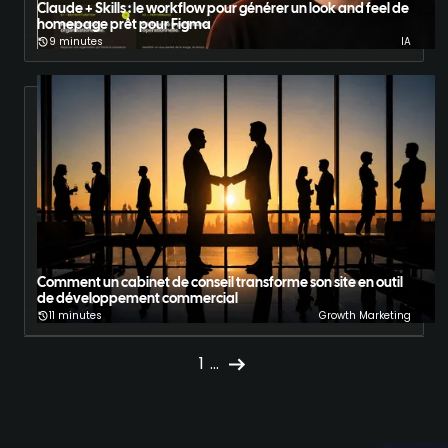
Claude + Skills : le workflow pour générer un look and feel de
homepage prêt pour Figma
9 minutes
IA
Comment un cabinet de conseil transforme son site en outil
de développement commercial
11 minutes
Growth Marketing
1
...