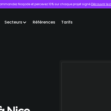
ommandez Noqode et percevez 10% sur chaque projet signé.
Découvrir l
Secteurs
Références
Tarifs