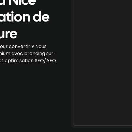
à Nice
ation de
ure
our convertir ? Nous
ium avec branding sur-
et optimisation SEO/AEO