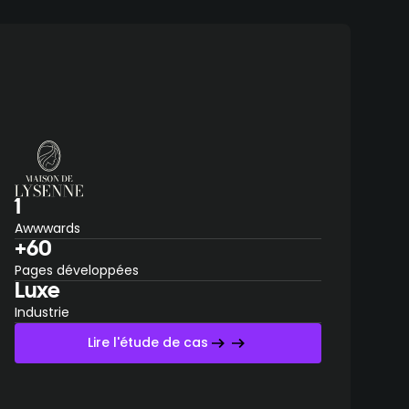
1
Awwwards
+60
Pages développées
Luxe
Industrie
Lire l'étude de cas