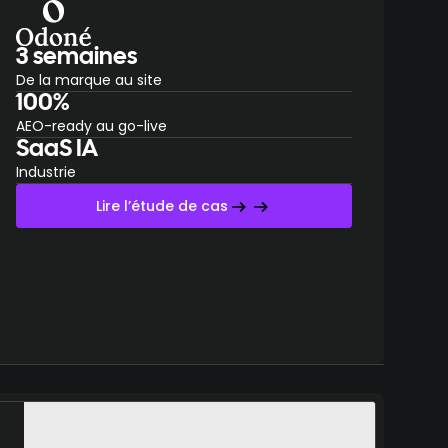
3 semaines
De la marque au site
100%
AEO-ready au go-live
SaaS IA
Industrie
Lire l’étude de cas