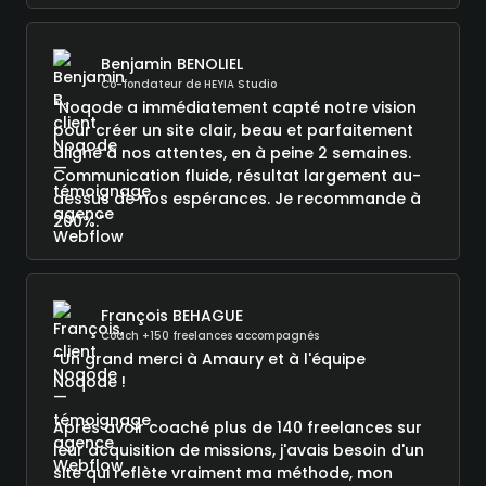
Benjamin BENOLIEL
Co-fondateur de HEYIA Studio
"Noqode a immédiatement capté notre vision
pour créer un site clair, beau et parfaitement
aligné à nos attentes, en à peine 2 semaines.
Communication fluide, résultat largement au-
dessus de nos espérances. Je recommande à
200%."
François BEHAGUE
Coach +150 freelances accompagnés
“Un grand merci à Amaury et à l'équipe
Noqode !
Après avoir coaché plus de 140 freelances sur
leur acquisition de missions, j'avais besoin d'un
site qui reflète vraiment ma méthode, mon