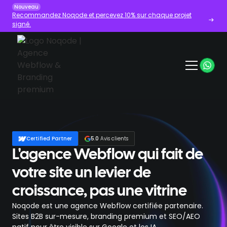
Nouveau
Recommandez Noqode et percevez 10% sur chaque projet
signé.
Certified Partner
5.0
Avis clients
L'agence Webflow qui fait
de
votre site un levier de
croissance, pas une vitrine
Noqode est une agence Webflow certifiée partenaire.
Sites B2B sur-mesure, branding premium et SEO/AEO