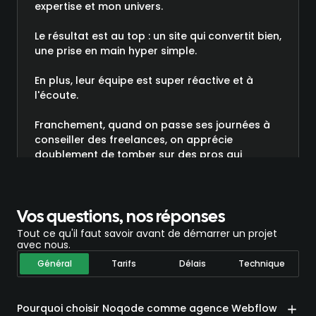
expertise et mon univers.
Le résultat est au top : un site qui convertit bien,
une prise en main hyper simple.
En plus, leur équipe est super réactive et à
l'écoute.
Franchement, quand on passe ses journées à
conseiller des freelances, on apprécie
doublement de tomber sur des pros qui
comprennent nos besoins direct !
Bref, je recommande à fond et croyez-moi, vu
mon expérience en tant que développeur, je
Vos questions, nos réponses
suis pas le dernier à être exigeant 😉”
Tout ce qu'il faut savoir avant de démarrer un projet
avec nous.
Général
Tarifs
Délais
Technique
Pourquoi choisir Noqode comme agence Webflow