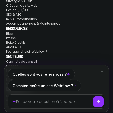
Stratégie & Audit
Création de site web
Design (UX/UI)
SEO & AEO
IA & Automatisation
Accompagnement & Maintenance
RESSOURCES
Blog
Presse
Boite à outils
Audit AEO
Pourquoi choisir Webflow ?
SECTEURS
Cabinets de conseil
Finance
Immobilier
Quelles sont vos références ?
Avocats & juristes
Marques de luxe
SaaS & Tech
Combien coûte un site Webflow ?
Mentions légales
Conditions générales de ventes
Cookies
© 2026 Noqode. Tous droits réservés.