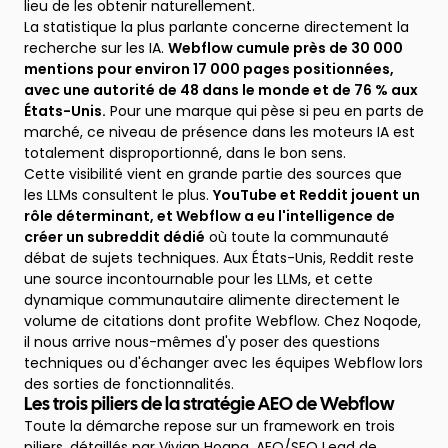
lieu de les obtenir naturellement.
La statistique la plus parlante concerne directement la
recherche sur les IA.
Webflow cumule près de 30 000
mentions pour environ 17 000 pages positionnées,
avec une autorité de 48 dans le monde et de 76 % aux
États-Unis.
Pour une marque qui pèse si peu en parts de
marché, ce niveau de présence dans les moteurs IA est
totalement disproportionné, dans le bon sens.
Cette visibilité vient en grande partie des sources que
les LLMs consultent le plus.
YouTube et Reddit jouent un
rôle déterminant, et Webflow a eu l'intelligence de
créer un subreddit dédié
où toute la communauté
débat de sujets techniques. Aux États-Unis, Reddit reste
une source incontournable pour les LLMs, et cette
dynamique communautaire alimente directement le
volume de citations dont profite Webflow. Chez Noqode,
il nous arrive nous-mêmes d'y poser des questions
techniques ou d'échanger avec les équipes Webflow lors
des sorties de fonctionnalités.
Les trois piliers de la stratégie AEO de Webflow
Toute la démarche repose sur un framework en trois
piliers, détaillés par
Vivian Hoang
, AEO/SEO Lead de