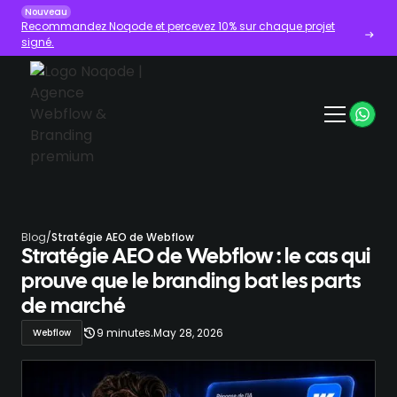
Nouveau
Recommandez Noqode et percevez 10% sur chaque projet
signé.
Blog
/
Stratégie AEO de Webflow
Stratégie AEO de Webflow : le cas qui
prouve que le branding bat les parts
de marché
.
9 minutes
May 28, 2026
Webflow