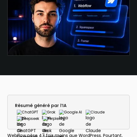
Résumé généré par l’IA
ChatGPT
Grok
Google AI
Claude
Deepseek
Perplexity
Webflow pèse 47 fois moins que WordPress. Pourtant,