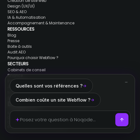
Création de site web
Design (UX/UI)
SEO & AEO
IA & Automatisation
Accompagnement & Maintenance
RESSOURCES
Blog
Presse
Boite à outils
Audit AEO
Pourquoi choisir Webflow ?
SECTEURS
Cabinets de conseil
Finance
Immobilier
Quelles sont vos références ?
Avocats & juristes
Marques de luxe
SaaS & Tech
Combien coûte un site Webflow ?
Mentions légales
Conditions générales de ventes
Cookies
© 2026 Noqode. Tous droits réservés.