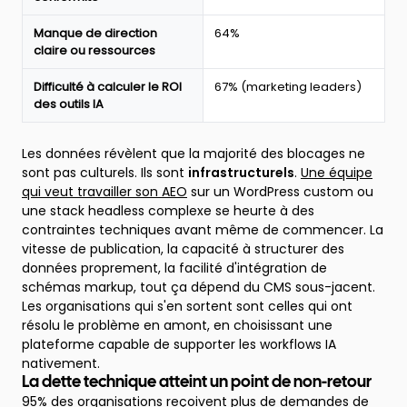
Webflow
State
Manque de direction
64%
of
claire ou ressources
the
Website
Difficulté à calculer le ROI
67% (marketing leaders)
des outils IA
Les données révèlent que la majorité des blocages ne
sont pas culturels. Ils sont
infrastructurels
.
Une équipe
qui veut travailler son AEO
sur un WordPress custom ou
une stack headless complexe se heurte à des
contraintes techniques avant même de commencer. La
vitesse de publication, la capacité à structurer des
données proprement, la facilité d'intégration de
schémas markup, tout ça dépend du CMS sous-jacent.
Les organisations qui s'en sortent sont celles qui ont
résolu le problème en amont, en choisissant une
plateforme capable de supporter les workflows IA
nativement.
La dette technique atteint un point de non-retour
95% des organisations reçoivent plus de demandes de