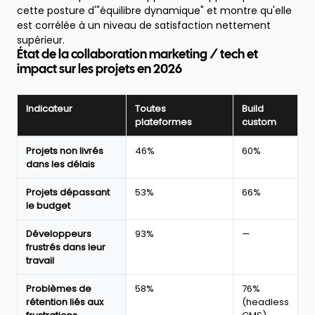
cette posture d'"équilibre dynamique" et montre qu'elle
est corrélée à un niveau de satisfaction nettement
supérieur.
État de la collaboration marketing / tech et
impact sur les projets en 2026
Indicateur
Toutes
Build
plateformes
custom
Impact
Projets non livrés
46%
60%
de
dans les délais
la
collaboration
Projets dépassant
53%
66%
marketing
le budget
et
tech
Développeurs
93%
—
sur
frustrés dans leur
la
travail
livraison
des
Problèmes de
58%
76%
projets
rétention liés aux
(headless
web