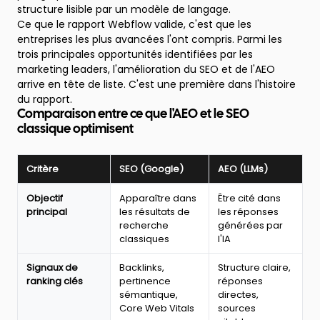
structure lisible par un modèle de langage.
Ce que le rapport Webflow valide, c'est que les
entreprises les plus avancées l'ont compris. Parmi les
trois principales opportunités identifiées par les
marketing leaders, l'amélioration du SEO et de l'AEO
arrive en tête de liste. C'est une première dans l'histoire
du rapport.
Comparaison entre ce que l'AEO et le SEO
classique optimisent
Critère
SEO (Google)
AEO (LLMs)
Comparaison
Objectif
Apparaître dans
Être cité dans
entre
principal
les résultats de
les réponses
SEO
recherche
générées par
classique
classiques
l'IA
et
AEO
Signaux de
Backlinks,
Structure claire,
:
ranking clés
pertinence
réponses
objectifs,
sémantique,
directes,
signaux
Core Web Vitals
sources
de