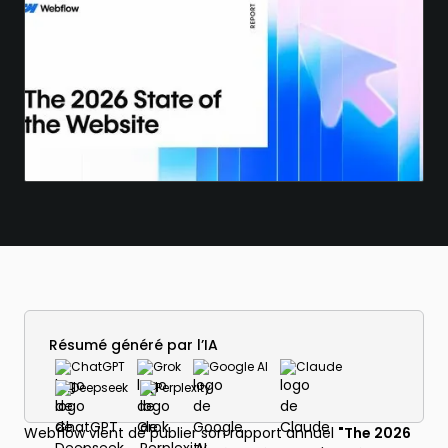
Résumé généré par l’IA
ChatGPT
Grok
Google AI
Claude
Deepseek
Perplexity
Webflow vient de publier son rapport annuel
"The 2026