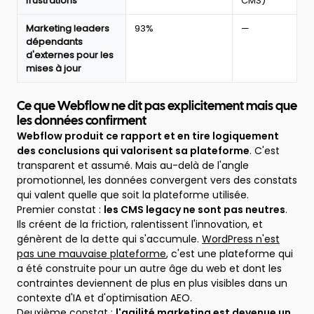
frustrations
CMS)
en
2026
selon
Marketing leaders
93%
—
le
dépendants
rapport
d'externes pour les
Webflow
mises à jour
Ce que Webflow ne dit pas explicitement mais que
les données confirment
Webflow produit ce rapport et en tire logiquement
des conclusions qui valorisent sa plateforme
. C'est
transparent et assumé. Mais au-delà de l'angle
promotionnel, les données convergent vers des constats
qui valent quelle que soit la plateforme utilisée.
Premier constat :
les CMS legacy ne sont pas neutres
.
Ils créent de la friction, ralentissent l'innovation, et
génèrent de la dette qui s'accumule.
WordPress n'est
pas une mauvaise plateforme
, c'est une plateforme qui
a été construite pour un autre âge du web et dont les
contraintes deviennent de plus en plus visibles dans un
contexte d'IA et d'optimisation AEO.
Deuxième constat :
l'agilité marketing est devenue un