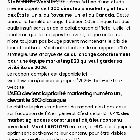
State of the Website"
, troisième édition d'une étude
menée auprès de
1 000 directeurs marketing et tech
aux États-Unis, au Royaume-Uni et au Canada
. Cette
année, la tonalité change. L'édition 2025 s'inquiétait des
outils insuffisants et de la collaboration difficile. Celle-ci
confirme que les équipes le savent, et que celles qui
n'ont toujours pas bougé payent maintenant le prix de
leur attentisme. Voici notre lecture de ce rapport côté
stratégie. Une analyse de
ce qui change concrètement
pour
une équipe marketing B2B qui veut garder sa
visibilité en 2026
.
Le rapport complet est disponible ici →
webflow.com/resources/report/2026-state-of-the-
website
L'AEO devient la priorité marketing numéro un,
devant le SEO classique
Le chiffre le plus structurant du rapport n'est pas celui
sur l'adoption de l'IA en général. C'est celui-là :
64% des
marketing leaders construisent déjà leur contenu
avec les LLMs et l'AEO/GEO en tête
, et 69% des équipes
optimisent activement leur contenu pour être visibles
dans les résultats générés par l'IA.