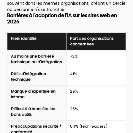
souvent dans les mêmes organisations, créant un cercle
où personne n'ose trancher.
Barrières à l'adoption de l'IA sur les sites web en
2026
Frein identifié
Part des organisations
concernées
Principaux
Au moins une barrière
73%
freins
technique ou d'intégration
à
l'adoption
Défis d'intégration
41%
de
technique
l'IA
sur
Manque d'expertise en
29%
les
interne
sites
web
Difficulté à identifier les
26%
en
bons outils
2026
selon
le
Préoccupations sécurité /
54% (tech leaders)
rapport
conformité