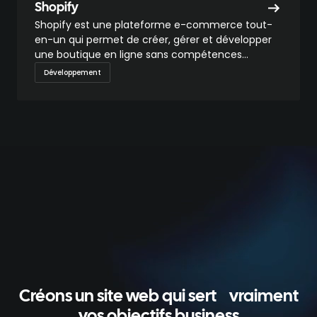
Shopify
Shopify est une plateforme e-commerce tout-
en-un qui permet de créer, gérer et développer
une boutique en ligne sans compétences
techniques. Elle s’adresse aussi bien aux
Développement
indépendants qu’aux marques DTC ou aux
entreprises en croissance.
Créons un site web qui sert
vraiment
vos objectifs business