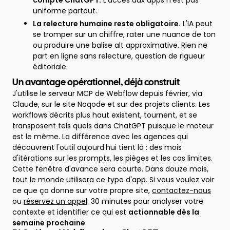
compte ChatGPT.
L'accès aux apps n'est pas
uniforme partout.
La relecture humaine reste obligatoire.
L'IA peut
se tromper sur un chiffre, rater une nuance de ton
ou produire une balise alt approximative. Rien ne
part en ligne sans relecture, question de rigueur
éditoriale.
Un avantage opérationnel, déjà construit
J'utilise le serveur MCP de Webflow depuis février, via
Claude, sur le site Noqode et sur des projets clients. Les
workflows décrits plus haut existent, tournent, et se
transposent tels quels dans ChatGPT puisque le moteur
est le même. La différence avec les agences qui
découvrent l'outil aujourd'hui tient là : des mois
d'itérations sur les prompts, les pièges et les cas limites.
Cette fenêtre d'avance sera courte. Dans douze mois,
tout le monde utilisera ce type d'app. Si vous voulez voir
ce que ça donne sur votre propre site,
contactez-nous
ou
réservez un appel
. 30 minutes pour analyser votre
contexte et identifier ce qui est
actionnable dès la
semaine prochaine
.