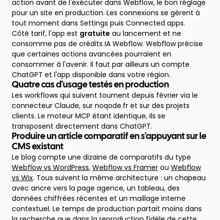
action avant de l'exécuter dans Webflow, le bon réglage
pour un site en production. Les connexions se gèrent à
tout moment dans Settings puis Connected apps.
Côté tarif, l'app est
gratuite
au lancement et ne
consomme pas de crédits IA Webflow. Webflow précise
que certaines actions avancées pourraient en
consommer à l'avenir. Il faut par ailleurs un compte
ChatGPT et l'app disponible dans votre région.
Quatre cas d'usage testés en production
Les workflows qui suivent tournent depuis février via le
connecteur Claude, sur noqode.fr et sur des projets
clients. Le moteur MCP étant identique, ils se
transposent directement dans ChatGPT.
Produire un article comparatif en s'appuyant sur le
CMS existant
Le blog compte une dizaine de comparatifs du type
Webflow vs WordPress
,
Webflow vs Framer
ou
Webflow
vs Wix
. Tous suivent la même architecture : un chapeau
avec ancre vers la page agence, un tableau, des
données chiffrées récentes et un maillage interne
contextuel. Le temps de production partait moins dans
la recherche que dans la reproduction fidèle de cette