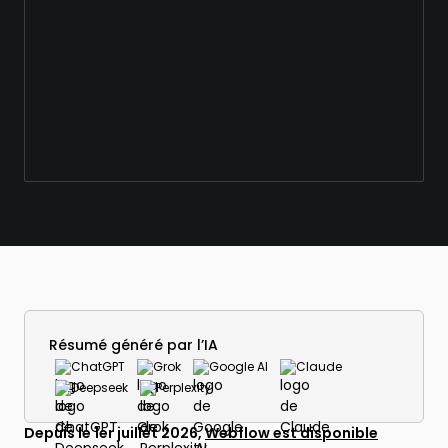
Résumé généré par l’IA
ChatGPT
Grok
Google AI
Claude
Deepseek
Perplexity
Depuis le 1er juillet 2026,
Webflow est disponible