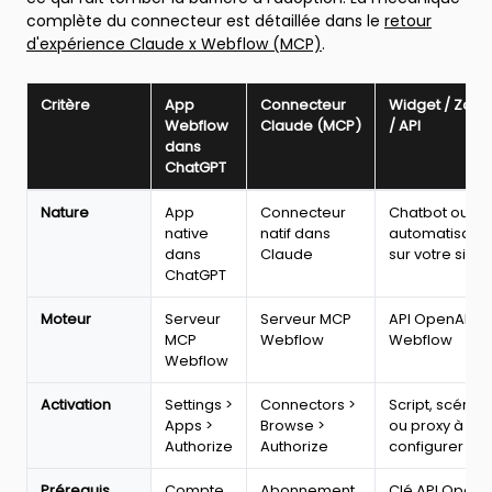
complète du connecteur est détaillée dans le
retour
d'expérience Claude x Webflow (MCP)
.
Critère
App
Connecteur
Widget / Zapi
Webflow
Claude (MCP)
/ API
dans
ChatGPT
Comparatif
Nature
App
Connecteur
Chatbot ou
2026
native
natif dans
automatisatio
:
dans
Claude
sur votre site
app
ChatGPT
Webflow
dans
Moteur
Serveur
Serveur MCP
API OpenAI + A
ChatGPT,
MCP
Webflow
Webflow
connecteur
Webflow
Claude
(MCP)
Activation
Settings >
Connectors >
Script, scénar
et
Apps >
Browse >
ou proxy à
intégration
Authorize
Authorize
configurer
widget/Zapier/API,
selon
Prérequis
Compte
Abonnement
Clé API OpenA
nature,