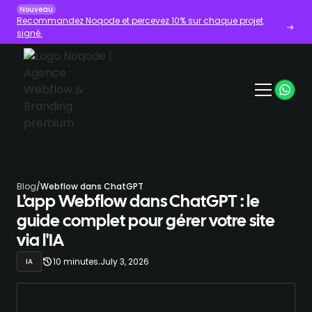
Nouveau
Recommandez Noqode et percevez 10% sur chaque projet
signé.
Blog
/
Webflow dans ChatGPT
L'app Webflow dans ChatGPT : le
guide complet pour gérer votre site
via l'IA
.
10 minutes
July 3, 2026
IA