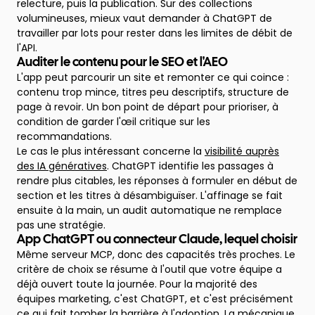
relecture, puis la publication. Sur des collections
volumineuses, mieux vaut demander à ChatGPT de
travailler par lots pour rester dans les limites de débit de
l'API.
Auditer le contenu pour le SEO et l'AEO
L'app peut parcourir un site et remonter ce qui coince :
contenu trop mince, titres peu descriptifs, structure de
page à revoir. Un bon point de départ pour prioriser, à
condition de garder l'œil critique sur les
recommandations.
Le cas le plus intéressant concerne la
visibilité auprès
des IA génératives
. ChatGPT identifie les passages à
rendre plus citables, les réponses à formuler en début de
section et les titres à désambiguïser. L'affinage se fait
ensuite à la main, un audit automatique ne remplace
pas une stratégie.
App ChatGPT ou connecteur Claude, lequel choisir
Même serveur MCP, donc des capacités très proches. Le
critère de choix se résume à l'outil que votre équipe a
déjà ouvert toute la journée. Pour la majorité des
équipes marketing, c'est ChatGPT, et c'est précisément
ce qui fait tomber la barrière à l'adoption. La mécanique