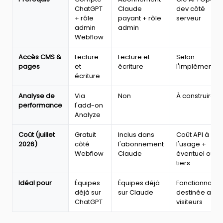
ChatGPT
Claude
dev côté
moteur,
+ rôle
payant + rôle
serveur
activation,
admin
admin
prérequis,
Webflow
accès
CMS,
analyse
Accès CMS &
Lecture
Lecture et
Selon
de
pages
et
écriture
l'implémentat
performance,
écriture
coût
et
Analyse de
Via
Non
À construire
usage
performance
l'add-on
idéal
Analyze
Coût (juillet
Gratuit
Inclus dans
Coût API à
2026)
côté
l'abonnement
l'usage +
Webflow
Claude
éventuel outil
tiers
Idéal pour
Équipes
Équipes déjà
Fonctionnalité 
déjà sur
sur Claude
destinée aux
ChatGPT
visiteurs