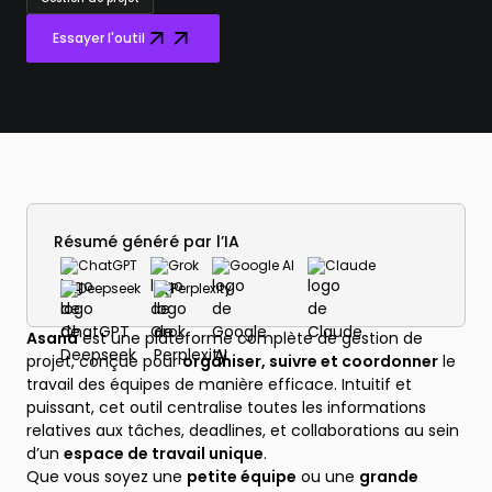
Essayer l'outil
Résumé généré par l’IA
ChatGPT
Grok
Google AI
Claude
Deepseek
Perplexity
Asana
est une plateforme complète de gestion de
projet, conçue pour
organiser, suivre et coordonner
le
travail des équipes de manière efficace. Intuitif et
puissant, cet outil centralise toutes les informations
relatives aux tâches, deadlines, et collaborations au sein
d’un
espace de travail unique
.
Que vous soyez une
petite équipe
ou une
grande