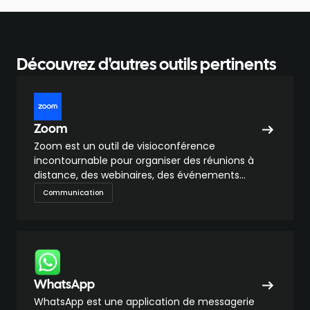
Découvrez d'autres outils pertinents
Zoom
Zoom est un outil de visioconférence
incontournable pour organiser des réunions à
distance, des webinaires, des événements
hybrides ou des sessions collaboratives,
Communication
accessible sur tous les appareils.
WhatsApp
WhatsApp est une application de messagerie