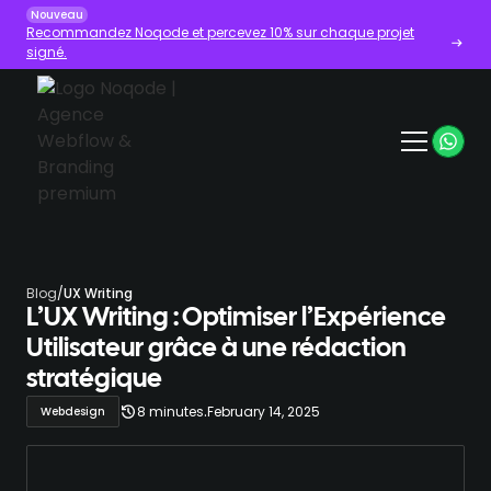
Nouveau
Recommandez Noqode et percevez 10% sur chaque projet
signé.
Blog
/
UX Writing
L’UX Writing : Optimiser l’Expérience
Utilisateur grâce à une rédaction
stratégique
.
8 minutes
February 14, 2025
Webdesign