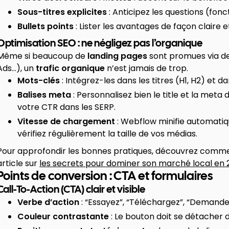
Sous-titres explicites
: Anticipez les questions (foncti
Bullets points
: Lister les avantages de façon claire et
Optimisation SEO : ne négligez pas l’organique
Même si beaucoup de
landing pages
sont promues via d
Ads…), un
trafic organique
n’est jamais de trop.
Mots-clés
: Intégrez-les dans les titres (H1, H2) et d
Balises meta
: Personnalisez bien le title et la me
votre CTR dans les SERP.
Vitesse de chargement
: Webflow minifie automati
vérifiez régulièrement la taille de vos médias.
Pour approfondir les bonnes pratiques, découvrez comme
article sur
les secrets pour dominer son marché local en
Points de conversion : CTA et formulaires
Call-To-Action (CTA) clair et visible
Verbe d’action
: “Essayez”, “Téléchargez”, “Demandez
Couleur contrastante
: Le bouton doit se détacher d