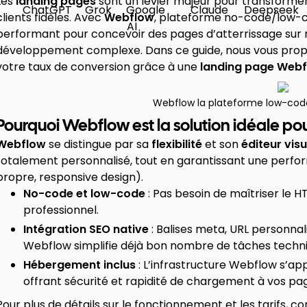
Les
landing pages
sont un levier majeur pour transformer d
clients fidèles. Avec
Webflow
, plateforme no-code/low-co
performant pour concevoir des pages d’atterrissage sur 
développement complexe. Dans ce guide, nous vous pro
votre taux de conversion grâce à une
landing page Web
Webflow la plateforme low-code
Pourquoi Webflow est la solution idéale po
Webflow
se distingue par sa
flexibilité
et son
éditeur visu
totalement personnalisé, tout en garantissant une perf
propre, responsive design).
No-code et low-code
: Pas besoin de maîtriser le 
professionnel.
Intégration SEO native
: Balises meta, URL personna
Webflow simplifie déjà bon nombre de tâches techni
Hébergement inclus
: L’infrastructure Webflow s’ap
offrant sécurité et rapidité de chargement à vos pa
Pour plus de détails sur le fonctionnement et les tarifs, co