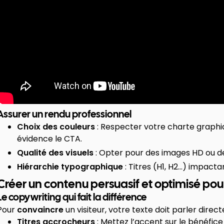
Assurer un rendu professionnel
Choix des couleurs
: Respecter votre charte graphi
évidence le CTA.
Qualité des visuels
: Opter pour des images HD ou des
Hiérarchie typographique
: Titres (H1, H2…) impactan
Créer un contenu persuasif et optimisé pou
Le copywriting qui fait la différence
Pour
convaincre
un visiteur, votre texte doit parler direc
Titres accrocheurs
: Mettez l’accent sur le bénéfic