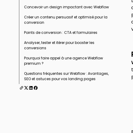
Concevoir un design impactant avec Webflow
Créer un contenu persuasif et optimisé pour la
Organiser la structure
conversion
Assurer un rendu professionnel
Points de conversion : CTA et formulaires
Le copywriting qui fait la différence
Analyser, tester et itérer pour booster les
Optimisation SEO : ne négligez pas
Call-To-Action (CTA) clair et visible
conversions
l’organique
Formulaire de capture efficace
Pourquoi faire appel à une agence Webflow
premium ?
Questions fréquentes sur Webflow : Avantages,
SEO et astuces pour vos landing pages
Quels sont les avantages d'utiliser Webflow
pour créer une landing page ?
Webflow est-il adapté pour les petites
entreprises ou startups ?
Quelles sont les erreurs à éviter lors de la
création de landing pages avec Webflow ?