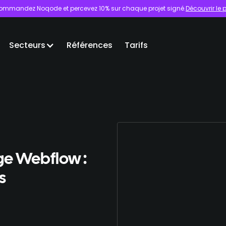
ommandez Noqode et percevez 10% sur chaque projet signé.
Découvrir l
Secteurs
Références
Tarifs
ge Webflow :
s