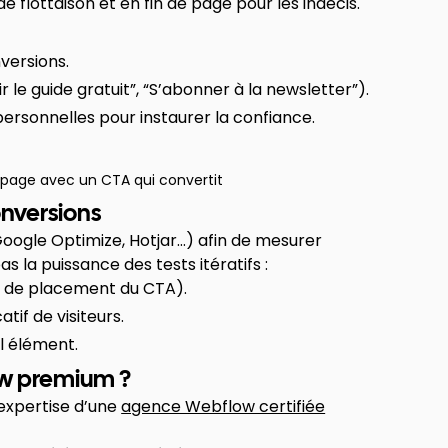
de flottaison et en fin de page pour les indécis.
versions.
 le guide gratuit”, “S’abonner à la newsletter”).
ersonnelles pour instaurer la confiance.
 page avec un CTA qui convertit
conversions
(Google Optimize, Hotjar…) afin de mesurer
s la puissance des tests itératifs :
, de placement du CTA).
atif de visiteurs.
l élément.
ow premium ?
’expertise d’une
agence Webflow certifiée