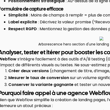
Positionnement stratégique
: Au-dessus de la ligne 
Formulaire de capture efficace
Simplicité
: Moins de champs à remplir = plus de con
Label explicite
: Décrivez la valeur promise (“Recevoir
Respect RGPD
: Mentionnez la gestion des données p
Arborescence hero section d'une landing
Analyser, tester et itérer pour booster les 
Webflow
s’intègre facilement à des outils d’A/B testing 
l’impact de différents visuels ou textes. Ne sous-estimez pa
Créer deux versions
(changement de titre, d’image
Mesurer le taux de conversion
sur un volume signific
Conserver la variante gagnante
et tester un nouve
Pourquoi faire appel à une agence Webfl
Bien que Webflow simplifie la création de landing pages, l
demeure un atout précieux :