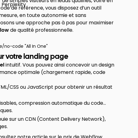
e simples visiteurs en leads qualifiés, voire en
de de référence, vous disposez d’un outil
mesure, en toute autonomie et sans
posons une approche pas à pas pour maximiser
flow
de qualité professionnelle.
/no-code "All In One"
ur votre landing page
el
intuitif. Vous pouvez ainsi concevoir un design
ormance optimale (chargement rapide, code
HTML/CSS ou JavaScript pour obtenir un résultat
lisables, compression automatique du code…
ques.
puie sur un CDN (Content Delivery Network),
ges.
nsultez notre article sur le
prix de Webflow