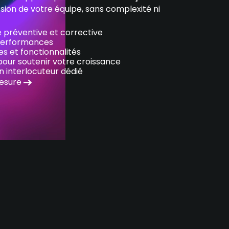
on de votre équipe, sans complexité ni
 préventive et corrective
 performances
es et fonctionnalités
pour soutenir votre croissance
n interlocuteur dédié
mesure