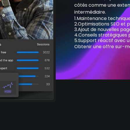
côtés comme une extensi
intermédiaire.
1.
Maintenance technique
2.
Optimisations SEO et
3.
Ajout de nouvelles pag
4.
Conseils stratégiques 
5.
Support réactif avec u
Obtenir une offre sur-