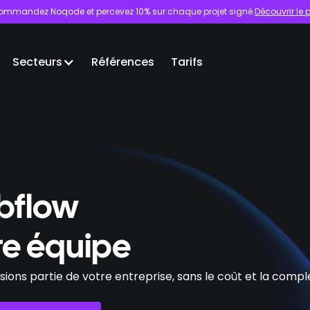
ommandez Noqode et percevez 10% sur chaque projet signé.
Découvrir l
Secteurs
Références
Tarifs
ebflow
tre équipe
sions partie de votre entreprise, sans le coût et la comp