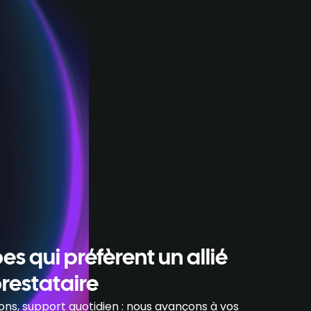
es qui préfèrent un allié
prestataire
ns, support quotidien : nous avançons à vos