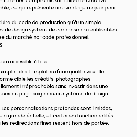
 faire des compromis sur la liberté créative.
ble, ce qui représente un avantage majeur pour
uire du code de production qu'à un simple
es de design system, de composants réutilisables
stée du marché no-code professionnel.
s
mium accessible à tous
mple : des templates d'une qualité visuelle
orme cible les créatifs, photographes,
uellement irréprochable sans investir dans une
ises en page soignées, un système de design
 Les personnalisations profondes sont limitées,
 à grande échelle, et certaines fonctionnalités
es redirections fines restent hors de portée.