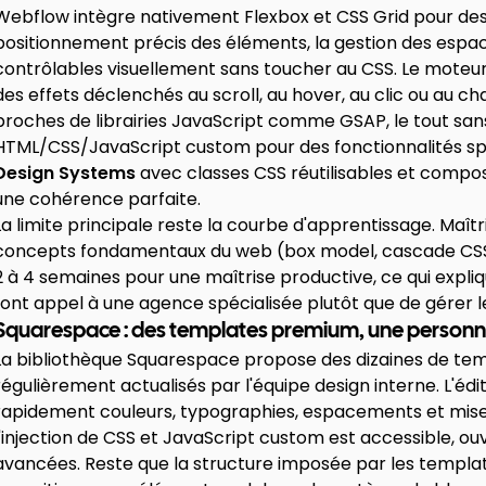
Webflow intègre nativement Flexbox et CSS Grid pour des
positionnement précis des éléments, la gestion des espace
contrôlables visuellement sans toucher au CSS. Le moteur
des effets déclenchés au scroll, au hover, au clic ou au 
proches de librairies JavaScript comme GSAP, le tout sans l
HTML/CSS/JavaScript custom pour des fonctionnalités spéc
Design Systems
avec classes CSS réutilisables et compos
une cohérence parfaite.
La limite principale reste la courbe d'apprentissage. M
concepts fondamentaux du web (box model, cascade CSS, 
2 à 4 semaines pour une maîtrise productive, ce qui expliq
font appel à une agence spécialisée plutôt que de gérer 
Squarespace : des templates premium, une personn
La bibliothèque Squarespace propose des dizaines de temp
régulièrement actualisés par l'équipe design interne. L'é
rapidement couleurs, typographies, espacements et mises 
l'injection de CSS et JavaScript custom est accessible, ou
avancées. Reste que la structure imposée par les template