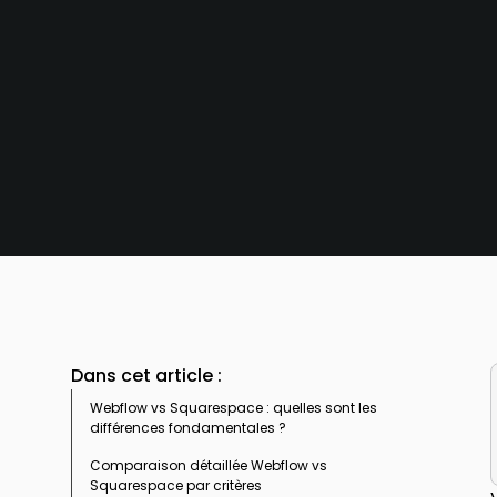
Dans cet article :
Webflow vs Squarespace : quelles sont les
différences fondamentales ?
Comparaison détaillée Webflow vs
Philosophie plateforme : contrôle total vs
Squarespace par critères
esthétique accessible