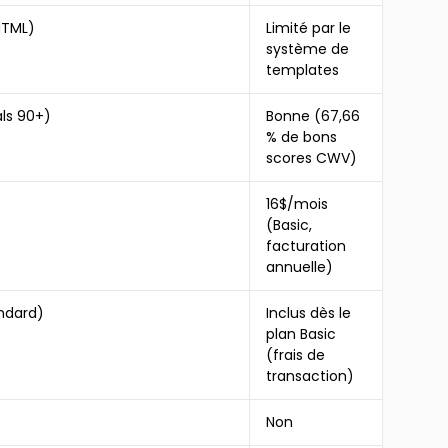
HTML)
Limité par le
système de
templates
als 90+)
Bonne (67,66
% de bons
scores CWV)
16$/mois
(Basic,
facturation
annuelle)
andard)
Inclus dès le
plan Basic
(frais de
transaction)
Non