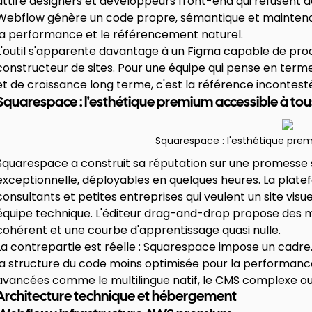
attire designers et développeurs front-end qui refusent de
Webflow génère un code propre, sémantique et maintena
la performance et le référencement naturel.
L'outil s'apparente davantage à un Figma capable de prod
constructeur de sites. Pour une équipe qui pense en term
et de croissance long terme, c'est la référence inconte
Squarespace : l'esthétique premium accessible à tou
Squarespace : l'esthétique pre
Squarespace a construit sa réputation sur une promesse si
exceptionnelle, déployables en quelques heures. La platef
consultants et petites entreprises qui veulent un site vis
équipe technique. L'éditeur drag-and-drop propose des m
cohérent et une courbe d'apprentissage quasi nulle.
La contrepartie est réelle : Squarespace impose un cadre.
la structure du code moins optimisée pour la performance
avancées comme le multilingue natif, le CMS complexe ou l
Architecture technique et hébergement