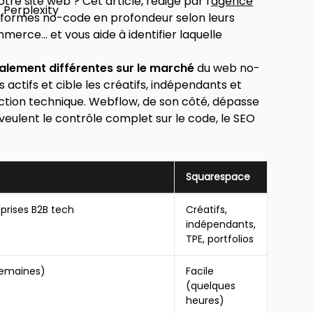
e site web ? Cet article, rédigé par l'
agence
eformes no-code en profondeur selon leurs
mmerce… et vous aide à identifier laquelle
lement différentes sur le marché
du web no-
ctifs et cible les créatifs, indépendants et
iction technique. Webflow, de son côté, dépasse
ui veulent le contrôle complet sur le code, le SEO
Squarespace
prises B2B tech
Créatifs,
indépendants,
TPE, portfolios
semaines)
Facile
(quelques
heures)