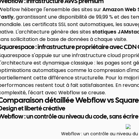
Webflow : infrastructure AWS premium
Webflow héberge l'ensemble des sites sur
Amazon Web S
Fastly
, garantissant une disponibilité de 99,99 % et des t
mondiale. Les certificats SSL sont automatiques, les sauv
native. L'architecture génère des sites
statiques JAMsta
sans sollicitation de base de données à chaque visite.
Squarespace : infrastructure propriétaire avec CDN 
Squarespace s'appuie sur une infrastructure cloud propri
L'architecture est dynamique classique : les pages sont g
optimisations automatiques comme la compression d'ima
partiellement cette différence structurelle. Pour la majorité
performances restent tout à fait satisfaisantes. En revan
complexité, l'écart avec Webflow se creuse.
Comparaison détaillée Webflow vs Squares
Design et liberté créative
Webflow : un contrôle au niveau du code, sans écrir
Webflow : un contrôle au niveau du