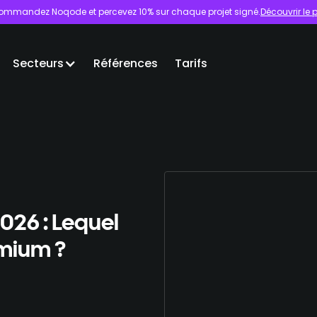
ommandez Noqode et percevez 10% sur chaque projet signé.
Découvrir l
Secteurs
Références
Tarifs
26 : Lequel
emium ?