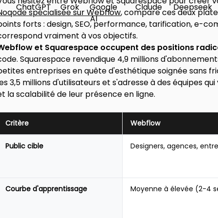
Vous hésitez entre Webflow et Squarespace pour créer votr
Noqode spécialisée sur Webflow
, compare ces deux plat
points forts : design, SEO, performance, tarification, e-co
correspond vraiment à vos objectifs.
Webflow et Squarespace occupent des positions radica
code. Squarespace revendique 4,9 millions d'abonnements a
petites entreprises en quête d'esthétique soignée sans fr
les 3,5 millions d'utilisateurs et s'adresse à des équipes q
et la scalabilité de leur présence en ligne.
Critère
Webflow
Tableau
Public cible
Designers, agences, entre
comparatif
rapide
Webflow
vs
Courbe d'apprentissage
Moyenne à élevée (2-4 
Squarespace
2026