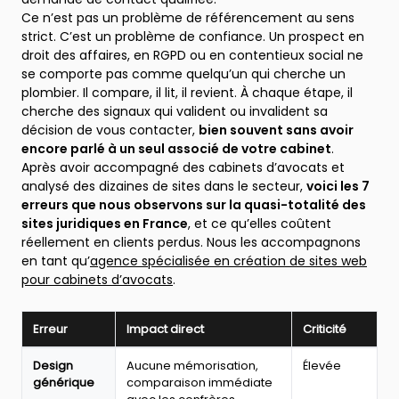
Ce n’est pas un problème de référencement au sens
strict. C’est un problème de confiance. Un prospect en
droit des affaires, en RGPD ou en contentieux social ne
se comporte pas comme quelqu’un qui cherche un
plombier. Il compare, il lit, il revient. À chaque étape, il
cherche des signaux qui valident ou invalident sa
décision de vous contacter,
bien souvent sans avoir
encore parlé à un seul associé de votre cabinet
.
Après avoir accompagné des cabinets d’avocats et
analysé des dizaines de sites dans le secteur,
voici les 7
erreurs que nous observons sur la quasi-totalité des
sites juridiques en France
, et ce qu’elles coûtent
réellement en clients perdus. Nous les accompagnons
en tant qu’
agence spécialisée en création de sites web
pour cabinets d’avocats
.
Erreur
Impact direct
Criticité
Les
Design
Aucune mémorisation,
Élevée
7
générique
comparaison immédiate
erreurs