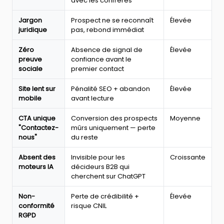
avec les confrères
des
sites
Jargon
Prospect ne se reconnaît
Élevée
de
juridique
pas, rebond immédiat
cabinets
d'avocats
Zéro
Absence de signal de
Élevée
:
preuve
confiance avant le
impact
sociale
premier contact
sur
les
Site lent sur
Pénalité SEO + abandon
Élevée
leads
mobile
avant lecture
et
niveau
de
CTA unique
Conversion des prospects
Moyenne
criticité
"Contactez-
mûrs uniquement — perte
nous"
du reste
Absent des
Invisible pour les
Croissante
moteurs IA
décideurs B2B qui
cherchent sur ChatGPT
Non-
Perte de crédibilité +
Élevée
conformité
risque CNIL
RGPD