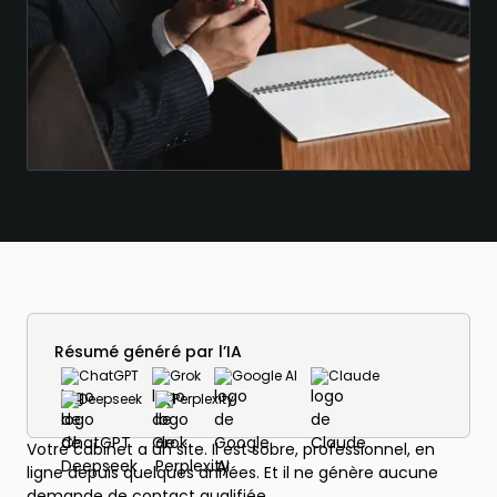
Résumé généré par l’IA
ChatGPT
Grok
Google AI
Claude
Deepseek
Perplexity
Votre cabinet a un site. Il est sobre, professionnel, en
ligne depuis quelques années. Et il ne génère aucune
demande de contact qualifiée.