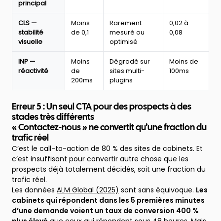
principal
:
seuils
CLS —
Moins
Rarement
0,02 à
Google
stabilité
de 0,1
mesuré ou
0,08
2026
visuelle
optimisé
et
performances
INP —
Moins
Dégradé sur
Moins de
observées
réactivité
de
sites multi-
100ms
sur
200ms
plugins
les
sites
de
Erreur 5 : Un seul CTA pour des prospects à des
cabinets
stades très différents
d'avocats
en
« Contactez-nous » ne convertit qu’une fraction du
France
trafic réel
C’est le call-to-action de 80 % des sites de cabinets. Et
c’est insuffisant pour convertir autre chose que les
prospects déjà totalement décidés, soit une fraction du
trafic réel.
Les données
ALM Global (2025)
sont sans équivoque.
Les
cabinets qui répondent dans les 5 premières minutes
d’une demande voient un taux de conversion 400 %