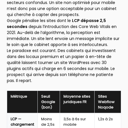
secteurs confondus. Un site non optimisé pour mobile
n’est donc pas une option acceptable pour un cabinet
qui cherche à capter des prospects.
Google pénalise les sites dont le
LCP dépasse 2,5
secondes
depuis l’introduction des Core Web Vitals en
2021. Au-delà de l’algorithme, la perception est
immédiate. Un site lent envoie un message implicite sur
le soin que le cabinet apporte à ses interlocuteurs.
Le paradoxe est courant. Des cabinets qui investissent
dans des locaux premium et un papier à en-tête de
qualité laissent tourner un site WordPress avec 30
plugins actifs qui charge en 6 secondes sur mobile. Le
prospect qui arrive depuis son téléphone ne patiente
pas. Il repart.
Métrique
Seuil
Moyenne sites
Sites
Google
juridiques FR
Webflow
(bon)
Noqode
Core
LCP —
Moins
3,5s à 6s sur
1,2s à 2s
Web
chargement
de 2,5s
mobile
Vitals