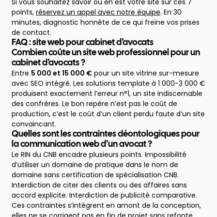
Si vous souhaitez savoir où en est votre site sur ces 7
points,
réservez un appel avec notre équipe
. En 30
minutes, diagnostic honnête de ce qui freine vos prises
de contact.
FAQ : site web pour cabinet d’avocats
Combien coûte un site web professionnel pour un
cabinet d’avocats ?
Entre
5 000 et 15 000 €
pour un site vitrine sur-mesure
avec SEO intégré. Les solutions template à 1 000-3 000 €
produisent exactement l’erreur n°1, un site indiscernable
des confrères. Le bon repère n’est pas le coût de
production, c’est le coût d’un client perdu faute d’un site
convaincant.
Quelles sont les contraintes déontologiques pour
la communication web d’un avocat ?
Le RIN du CNB encadre plusieurs points. Impossibilité
d’utiliser un domaine de pratique dans le nom de
domaine sans certification de spécialisation CNB.
Interdiction de citer des clients ou des affaires sans
accord explicite. Interdiction de publicité comparative.
Ces contraintes s’intègrent en amont de la conception,
elles ne se corrigent pas en fin de projet sans refonte