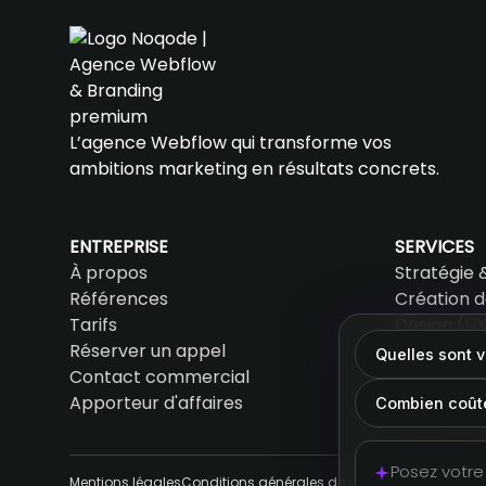
L’agence Webflow qui transforme vos
ambitions marketing en résultats concrets.
ENTREPRISE
SERVICES
À propos
Stratégie 
Références
Création d
Tarifs
Design (UX
Réserver un appel
SEO & AEO
Quelles sont 
Contact commercial
IA & Autom
Apporteur d'affaires
Accompag
Combien coûte
Mentions légales
Conditions générales de ventes
Cookies