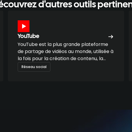
couvrez d'autres outils pertine
YouTube
YouTube est la plus grande plateforme
de partage de vidéos au monde, utilisée à
la fois pour la création de contenu, la
stratégie marketing, la formation et
Réseau social
l’acquisition de trafic qualifié.