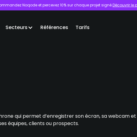
ommandez Noqode et percevez 10% sur chaque projet signé.
Découvrir l
Secteurs
Références
Tarifs
hrone qui permet d’enregistrer son écran, sa webcam et 
es équipes, clients ou prospects.