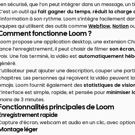
lien sécurisé, que l’on peut intégrer dans un message, un 
C’est un outil qui
fait gagner du temps
,
réduit la charge 
l’information à son rythme. Loom s’intègre facilement da
équipes qui utilisent des outils comme
Webflow
,
Notion
o
Comment fonctionne Loom ?
Loom propose une application desktop, une extension Chro
lance l’enregistrement, il peut choisir de filmer
son écran
voix. Une fois terminé, la vidéo est
automatiquement héb
généré.
L’utilisateur peut ajouter une description, couper une parti
chapitres. Les personnes qui reçoivent la vidéo peuvent 
emojis. Loom fournit également des
statistiques de visi
L’interface est simple, rapide, et pensée pour
minimiser la
moins de 3 minutes.
Fonctionnalités principales de Loom
Enregistrement rapide
Capture d’écran, webcam et audio en un clic, avec options
Montage léger