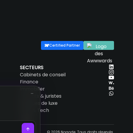
Certified Partner
SECTEURS
Cabinets de conseil
Finance
Immobilier
Avocats & juristes
Marques de luxe
SaaS & Tech
FR
© 2026 Noqode. Tous droits réservés.