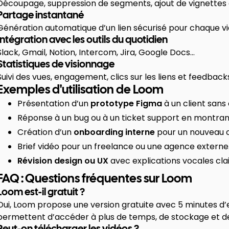
Découpage, suppression de segments, ajout de vignettes 
Partage instantané
Génération automatique d’un lien sécurisé pour chaque 
Intégration avec les outils du quotidien
Slack, Gmail, Notion, Intercom, Jira, Google Docs…
Statistiques de visionnage
Suivi des vues, engagement, clics sur les liens et feedbacks 
Exemples d'utilisation de Loom
Présentation d’un
prototype Figma
à un client sans 
Réponse à un bug ou à un ticket support en montran
Création d’un
onboarding interne
pour un nouveau c
Brief vidéo pour un freelance ou une agence externe
Révision design ou UX
avec explications vocales clai
FAQ : Questions fréquentes sur Loom
Loom est-il gratuit ?
Oui, Loom propose une version gratuite avec 5 minutes d’
permettent d’accéder à plus de temps, de stockage et de