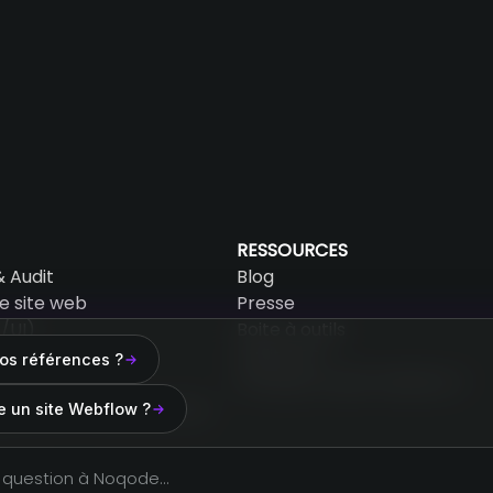
RESSOURCES
& Audit
Blog
e site web
Presse
/UI)
Boite à outils
Audit AEO
vos références ?
atisation
Pourquoi choisir Webflow ?
nement & Maintenance
 un site Webflow ?