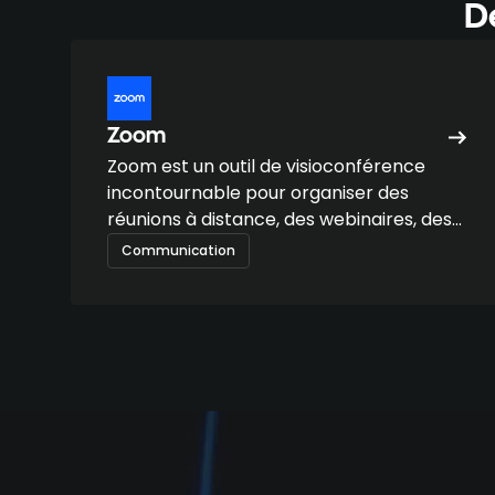
Dé
Zoom
Zoom est un outil de visioconférence
incontournable pour organiser des
réunions à distance, des webinaires, des
événements hybrides ou des sessions
Communication
collaboratives, accessible sur tous les
appareils.