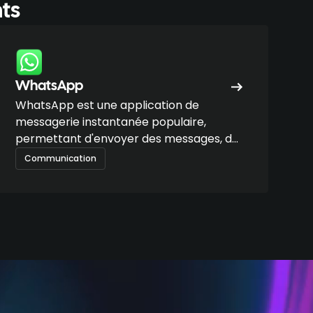
nts
WhatsApp
WhatsApp est une application de
messagerie instantanée populaire,
permettant d'envoyer des messages, des
fichiers et des appels en temps réel via
Communication
Internet.