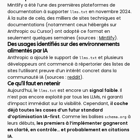
Mintlify a été l’une des premières plateformes de
documentation à supporter
en novembre 2024.
llms.txt
À la suite de cela, des milliers de sites techniques et
documentations (notamment ceux hébergés sur
Anthropic ou Cursor) ont adopté ce format en
seulement quelques semaines (sources :
Mintlify
).
Des usages identifiés sur des environnements
alimentés par IA
Anthropic a ajouté le support de
et plusieurs
llms.txt
développeurs ont commencé à répertorier des listes de
sites l’utilisant preuve d’un intérêt concret dans la
communauté IA (sources :
reddit
).
Ce qu’il faut en retenir
Aujourd’hui, le
est encore un
signal faible
. Il
llms.txt
n’est pas encore exploité par tous les LLMs, ni garanti
d’impact immédiat sur la visibilité. Cependant,
il coche
déjà toutes les cases d’un futur standard
d’optimisation IA-first
. Comme les balises
à
schema.org
leurs débuts,
les premiers à l’implémenter gagneront
en clarté, en contrôle… et probablement en citations
IA.