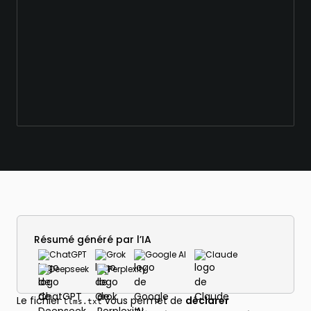
Résumé généré par l’IA
ChatGPT
Grok
Google AI
Claude
Deepseek
Perplexity
Le fichier
vous permet de
déclarer
llms.txt