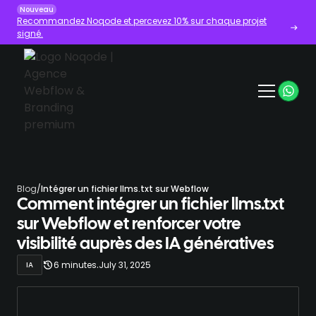
Nouveau
Recommandez Noqode et percevez 10% sur chaque projet
signé.
Blog
/
Intégrer un fichier llms.txt sur Webflow
Comment intégrer un fichier llms.txt
sur Webflow et renforcer votre
visibilité auprès des IA génératives
.
6 minutes
July 31, 2025
IA