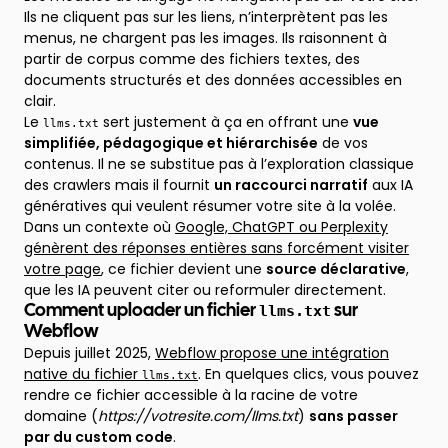
Ils ne cliquent pas sur les liens, n’interprètent pas les
menus, ne chargent pas les images. Ils raisonnent à
partir de corpus comme des fichiers textes, des
documents structurés et des données accessibles en
clair.
Le
sert justement à ça en offrant une
vue
llms.txt
simplifiée, pédagogique et hiérarchisée
de vos
contenus. Il ne se substitue pas à l’exploration classique
des crawlers mais il fournit
un raccourci narratif
aux IA
génératives qui veulent résumer votre site à la volée.
Dans un contexte où
Google, ChatGPT ou Perplexity
génèrent des réponses entières sans forcément visiter
votre page
, ce fichier devient une
source déclarative
,
que les IA peuvent citer ou reformuler directement.
llms.txt
Comment uploader un fichier
sur
Webflow
Depuis juillet 2025,
Webflow propose une intégration
native du fichier
. En quelques clics, vous pouvez
llms.txt
rendre ce fichier accessible à la racine de votre
domaine (
https://votresite.com/llms.txt
)
sans passer
par du custom code
.