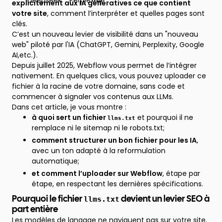
explicitement aux IA génératives ce que contient
votre site
, comment l’interpréter et quelles pages sont
clés.
C’est un nouveau levier de visibilité dans un "nouveau
web" piloté par l'IA (ChatGPT, Gemini, Perplexity, Google
AI,etc.).
Depuis juillet 2025, Webflow vous permet de l’intégrer
nativement. En quelques clics, vous pouvez uploader ce
fichier à la racine de votre domaine, sans code et
commencer à signaler vos contenus aux LLMs.
Dans cet article, je vous montre :
à quoi sert un fichier
et pourquoi il ne
llms.txt
remplace ni le sitemap ni le robots.txt;
comment structurer un bon fichier pour les IA
,
avec un ton adapté à la reformulation
automatique;
et comment l’uploader sur Webflow
, étape par
étape, en respectant les dernières spécifications.
llms.txt
Pourquoi le fichier
devient un levier SEO à
part entière
Les modèles de langage ne naviguent pas sur votre site.