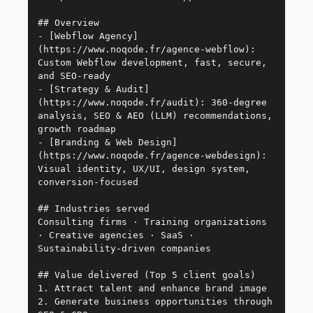
## Overview  
- [Webflow Agency]
(https://www.noqode.fr/agence-webflow): 
Custom Webflow development, fast, secure, 
and SEO-ready  
- [Strategy & Audit]
(https://www.noqode.fr/audit): 360-degree 
analysis, SEO & AEO (LLM) recommendations, 
growth roadmap  
- [Branding & Web Design]
(https://www.noqode.fr/agence-webdesign): 
Visual identity, UX/UI, design system, 
conversion-focused  
## Industries served  
Consulting firms · Training organizations 
· Creative agencies · SaaS · 
Sustainability-driven companies  
## Value delivered (Top 5 client goals)  
1. Attract talent and enhance brand image  
2. Generate business opportunities through 