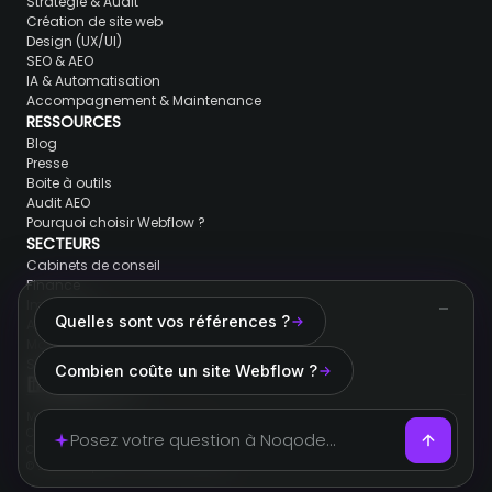
Stratégie & Audit
Création de site web
Design (UX/UI)
SEO & AEO
IA & Automatisation
Accompagnement & Maintenance
RESSOURCES
Blog
Presse
Boite à outils
Audit AEO
Pourquoi choisir Webflow ?
SECTEURS
Cabinets de conseil
Finance
Immobilier
Quelles sont vos références ?
Avocats & juristes
Marques de luxe
SaaS & Tech
Combien coûte un site Webflow ?
Mentions légales
Conditions générales de ventes
Cookies
© 2026 Noqode. Tous droits réservés.