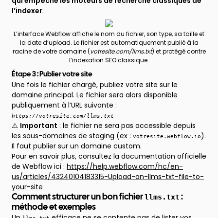
qui empêche les moteurs de recherche classiques de
l’indexer
.
L’interface Webflow affiche le nom du fichier, son type, sa taille et
la date d’upload. Le fichier est automatiquement publié à la
racine de votre domaine (
votresite.com/llms.txt
) et protégé contre
l’indexation SEO classique.
Étape 3 : Publier votre site
Une fois le fichier chargé, publiez votre site sur le
domaine principal. Le fichier sera alors disponible
publiquement à l’URL suivante :
https://votresite.com/llms.txt
⚠️
Important
: le fichier ne sera pas accessible depuis
les sous-domaines de staging (ex :
).
votresite.webflow.io
Il faut publier sur un domaine custom.
Pour en savoir plus, consultez la documentation officielle
de Webflow ici :
https://help.webflow.com/hc/en-
us/articles/43240104183315-Upload-an-llms-txt-file-to-
your-site
llms.txt
Comment structurer un bon fichier
:
méthode et exemples
Un
efficace ne se contente pas de lister vos