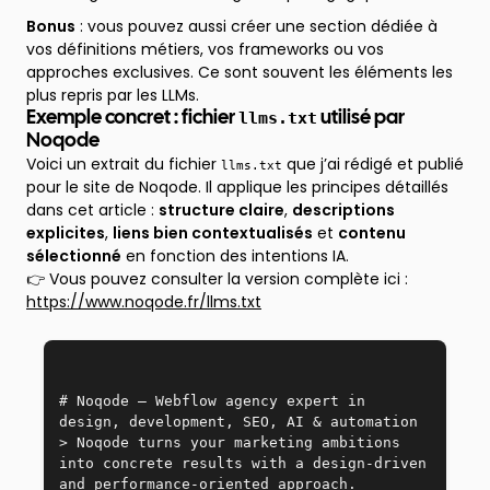
Bonus
: vous pouvez aussi créer une section dédiée à
vos définitions métiers, vos frameworks ou vos
approches exclusives. Ce sont souvent les éléments les
plus repris par les LLMs.
llms.txt
Exemple concret : fichier
utilisé par
Noqode
Voici un extrait du fichier
que j’ai rédigé et publié
llms.txt
pour le site de Noqode. Il applique les principes détaillés
dans cet article :
structure claire
,
descriptions
explicites
,
liens bien contextualisés
et
contenu
sélectionné
en fonction des intentions IA.
👉 Vous pouvez consulter la version complète ici :
https://www.noqode.fr/llms.txt
# Noqode – Webflow agency expert in 
design, development, SEO, AI & automation  
> Noqode turns your marketing ambitions 
into concrete results with a design-driven 
and performance-oriented approach.