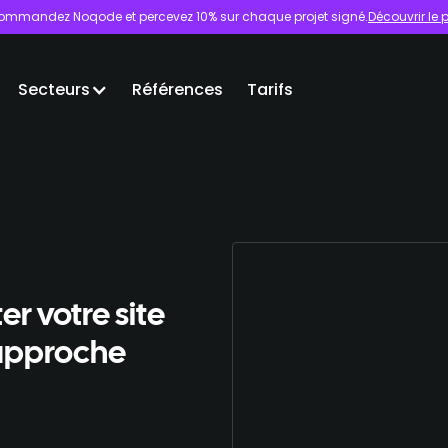
ommandez Noqode et percevez 10% sur chaque projet signé.
Découvrir l
Secteurs
Références
Tarifs
r votre site
 approche