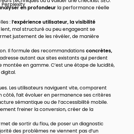
reurs techniques ou à valider une checklist SEO.
analyser en profondeur
la performance réelle
les :
l’expérience utilisateur, la visibilité
te lent, mal structuré ou peu engageant se
ermet justement de les révéler, de manière
ation. Il formule des recommandations
concrètes,
 s’adresse autant aux sites existants qui perdent
de montée en gamme. C’est une étape de lucidité,
digital.
es. Les utilisateurs naviguent vite, comparent
on côté, fait évoluer en permanence ses critères
cture sémantique ou de l’accessibilité mobile.
dement freiner la conversion, créer de la
ermet de sortir du flou, de poser un diagnostic
ajorité des problèmes ne viennent pas d’un