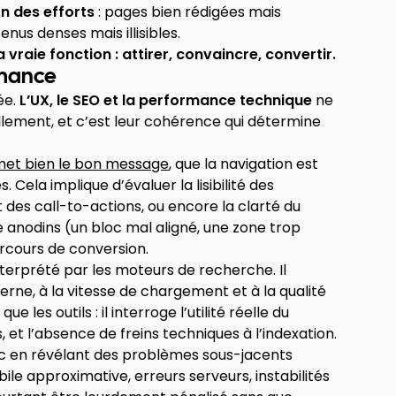
n des efforts
: pages bien rédigées mais
enus denses mais illisibles.
raie fonction : attirer, convaincre, convertir.
rmance
ée.
L’UX, le SEO et la performance technique
ne
uellement, et c’est leur cohérence qui détermine
smet bien le bon message
, que la navigation est
s. Cela implique d’évaluer la lisibilité des
t des call-to-actions, ou encore la clarté du
 anodins (un bloc mal aligné, une zone trop
rcours de conversion.
en interprété par les moteurs de recherche. Il
terne, à la vitesse de chargement et à la qualité
les outils : il interroge l’utilité réelle du
 et l’absence de freins techniques à l’indexation.
tic en révélant des problèmes sous-jacents
bile approximative, erreurs serveurs, instabilités