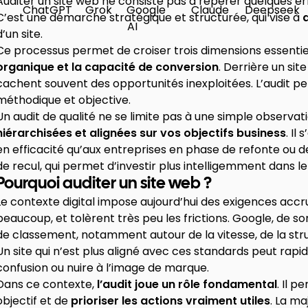
Auditer un site web ne consiste pas à repérer quelques er
C’est une démarche stratégique et structurée, qui vise à
d’un site.
Ce processus permet de croiser trois dimensions essentiel
organique et la capacité de conversion
. Derrière un si
cachent souvent des opportunités inexploitées. L’audit p
méthodique et objective.
Un audit de qualité ne se limite pas à une simple observ
hiérarchisées et alignées sur vos objectifs business
. Il
en efficacité qu’aux entreprises en phase de refonte ou 
de recul, qui permet d’investir plus intelligemment dans le 
Pourquoi auditer un site web ?
Le contexte digital impose aujourd’hui des exigences accru
beaucoup, et tolèrent très peu les frictions. Google, de s
de classement, notamment autour de la vitesse, de la stru
Un site qui n’est plus aligné avec ces standards peut rapi
confusion ou nuire à l’image de marque.
Dans ce contexte,
l’audit joue un rôle fondamental
. Il p
objectif et de
prioriser les actions vraiment utiles
. La m