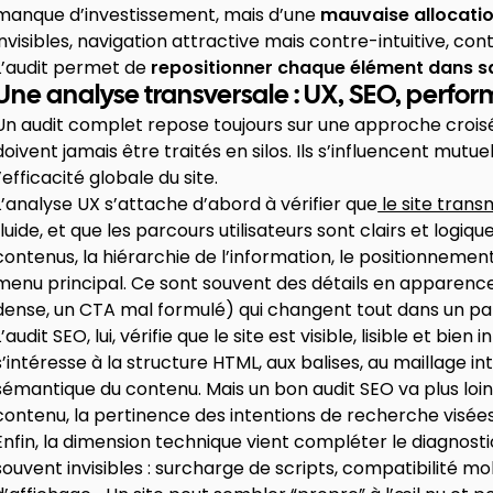
manque d’investissement, mais d’une
mauvaise allocatio
invisibles, navigation attractive mais contre-intuitive, cont
L’audit permet de
repositionner chaque élément dans sa v
Une analyse transversale : UX, SEO, perfo
Un audit complet repose toujours sur une approche crois
doivent jamais être traités en silos. Ils s’influencent mut
l’efficacité globale du site.
L’analyse UX s’attache d’abord à vérifier que
le site tran
fluide, et que les parcours utilisateurs sont clairs et logique
contenus, la hiérarchie de l’information, le positionnemen
menu principal. Ce sont souvent des détails en apparence
dense, un CTA mal formulé) qui changent tout dans un pa
L’audit SEO, lui, vérifie que le site est visible, lisible et bi
s’intéresse à la structure HTML, aux balises, au maillage in
sémantique du contenu. Mais un bon audit SEO va plus loin que 
contenu, la pertinence des intentions de recherche visées,
Enfin, la dimension technique vient compléter le diagnos
souvent invisibles : surcharge de scripts, compatibilité mo