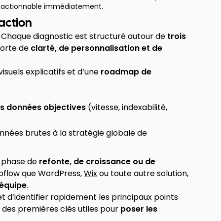
t actionnable immédiatement.
’action
. Chaque diagnostic est structuré autour de
trois
forte de
clarté, de personnalisation et de
uels explicatifs et d’une
roadmap de
es données objectives
(vitesse, indexabilité,
 données brutes à la stratégie globale de
n phase de
refonte, de croissance ou de
Webflow que WordPress,
Wix
ou toute autre solution,
 équipe
.
et d’identifier rapidement les principaux points
t des premières clés utiles pour
poser les