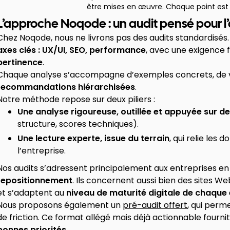
être mises en œuvre. Chaque point es
L’approche Noqode : un audit pensé pour l
Chez Noqode, nous ne livrons pas des audits standardisés
axes clés : UX/UI, SEO, performance
, avec une exigence 
pertinence
.
Chaque analyse s’accompagne d’exemples concrets, de vis
recommandations hiérarchisées
.
Notre méthode repose sur deux piliers :
Une analyse rigoureuse, outillée et appuyée sur d
structure, scores techniques).
Une lecture experte, issue du terrain
, qui relie les
l’entreprise.
Nos audits s’adressent principalement aux entreprises e
repositionnement
. Ils concernent aussi bien des sites 
et s’adaptent au
niveau de maturité digitale de chaque
Nous proposons également un
pré-audit offert
, qui perm
de friction. Ce format allégé mais déjà actionnable fourni
bonnes priorités
.