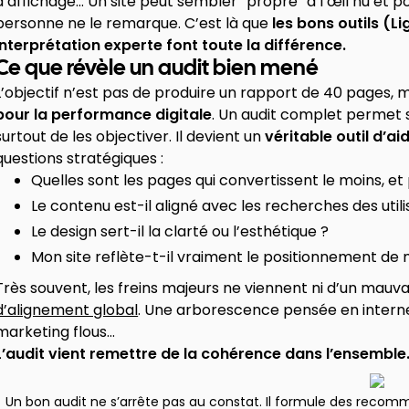
d’affichage… Un site peut sembler “propre” à l’œil nu et 
personne ne le remarque. C’est là que
les bons outils (
interprétation experte font toute la différence.
Ce que révèle un audit bien mené
L’objectif n’est pas de produire un rapport de 40 pages, m
pour la performance digitale
. Un audit complet permet s
surtout de les objectiver. Il devient un
véritable outil d’ai
questions stratégiques :
Quelles sont les pages qui convertissent le moins, et
Le contenu est-il aligné avec les recherches des utili
Le design sert-il la clarté ou l’esthétique ?
Mon site reflète-t-il vraiment le positionnement de
Très souvent, les freins majeurs ne viennent ni d’un mauva
d’alignement global
. Une arborescence pensée en interne
marketing flous…
L’audit vient remettre de la cohérence dans l’ensemble
Un bon audit ne s’arrête pas au constat. Il formule des recomman